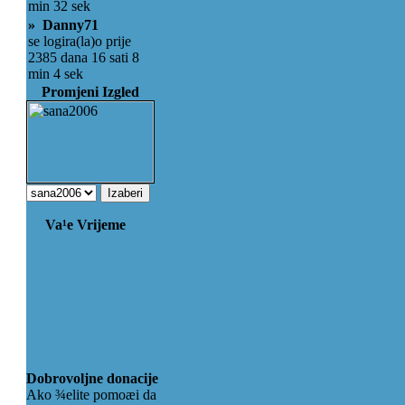
min 32 sek
» Danny71
se logira(la)o prije
2385 dana 16 sati 8
min 4 sek
Promjeni Izgled
Va¹e Vrijeme
Dobrovoljne donacije
Ako ¾elite pomoæi da