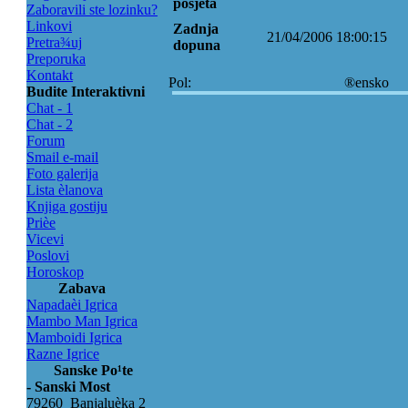
posjeta
Zaboravili ste lozinku?
Linkovi
Zadnja
21/04/2006 18:00:15
Pretra¾uj
dopuna
Preporuka
Kontakt
Pol:
®ensko
Budite Interaktivni
Chat - 1
Chat - 2
Forum
Smail e-mail
Foto galerija
Lista èlanova
Knjiga gostiju
Prièe
Vicevi
Poslovi
Horoskop
Zabava
Napadaèi Igrica
Mambo Man Igrica
Mamboidi Igrica
Razne Igrice
Sanske Po¹te
- Sanski Most
79260 Banjaluèka 2