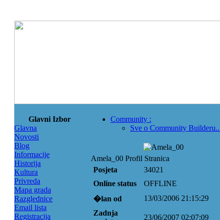
Glavni Izbor
Community
:
Glavna
Sve o Community Builderu..
Novosti
Blog
Informacije
Amela_00 Profil Stranica
Historija
Posjeta
34021
Kultura
Privreda
Online status
OFFLINE
Mapa grada
13/03/2006 21:15:29
Razglednice
�lan od
Email lista
Zadnja
Registracija
23/06/2007 02:07:09