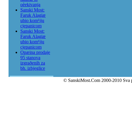
oèekivanja
Sanski Most:
Faruk Alagiæ
ubio kom¹iju
cjepanicom
Sanski Most:
Faruk Alagiæ
ubio kom¹iju
cjepanicom
Opæina prodaje
95 stanova
izgraðenih za
bh. izbjeglice
© SanskiMost.Com 2000-2010 Sva 