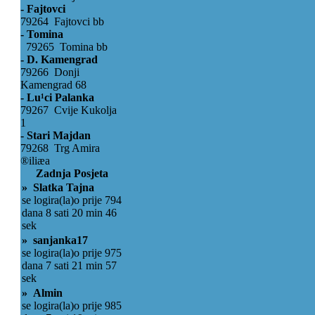
- Fajtovci
79264 Fajtovci bb
- Tomina
79265 Tomina bb
- D. Kamengrad
79266 Donji
Kamengrad 68
- Lu¹ci Palanka
79267 Cvije Kukolja
1
- Stari Majdan
79268 Trg Amira
®iliæa
Zadnja Posjeta
» Slatka Tajna
se logira(la)o prije 794
dana 8 sati 20 min 46
sek
» sanjanka17
se logira(la)o prije 975
dana 7 sati 21 min 57
sek
» Almin
se logira(la)o prije 985