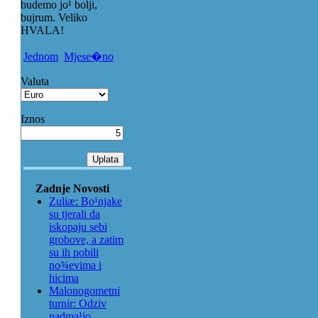
budemo jo¹ bolji,
bujrum. Veliko
HVALA!
Jednom
Mjese�no
Valuta
Iznos
Zadnje Novosti
Zuliæ: Bo¹njake
su tjerali da
iskopaju sebi
grobove, a zatim
su ih pobili
no¾evima i
hicima
Malonogometni
turnir: Odziv
nadma¹io