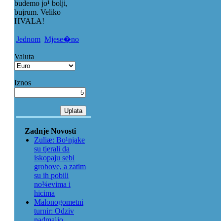
budemo jo¹ bolji,
bujrum. Veliko
HVALA!
Jednom
Mjese�no
Valuta
Iznos
Zadnje Novosti
Zuliæ: Bo¹njake
su tjerali da
iskopaju sebi
grobove, a zatim
su ih pobili
no¾evima i
hicima
Malonogometni
turnir: Odziv
nadma¹io