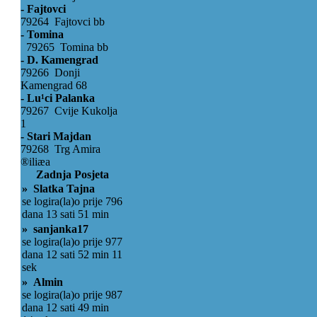
- Fajtovci
79264 Fajtovci bb
- Tomina
79265 Tomina bb
- D. Kamengrad
79266 Donji
Kamengrad 68
- Lu¹ci Palanka
79267 Cvije Kukolja
1
- Stari Majdan
79268 Trg Amira
®iliæa
Zadnja Posjeta
» Slatka Tajna
se logira(la)o prije 796
dana 13 sati 51 min
» sanjanka17
se logira(la)o prije 977
dana 12 sati 52 min 11
sek
» Almin
se logira(la)o prije 987
dana 12 sati 49 min