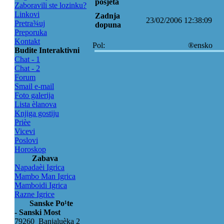
posjeta
Zaboravili ste lozinku?
Linkovi
Zadnja
23/02/2006 12:38:09
Pretra¾uj
dopuna
Preporuka
Kontakt
Pol:
®ensko
Budite Interaktivni
Chat - 1
Chat - 2
Forum
Smail e-mail
Foto galerija
Lista èlanova
Knjiga gostiju
Prièe
Vicevi
Poslovi
Horoskop
Zabava
Napadaèi Igrica
Mambo Man Igrica
Mamboidi Igrica
Razne Igrice
Sanske Po¹te
- Sanski Most
79260 Banjaluèka 2