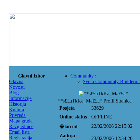
Glavni Izbor
Community
:
Glavna
Sve o Community Builderu..
Novosti
Blog
Informacije
**s££aTkKa_Ma££a* Profil Stranica
Historija
Posjeta
33629
Kultura
Privreda
Online status
OFFLINE
Mapa grada
22/02/2006 22:15:02
Razglednice
�lan od
Email lista
Zadnja
Registracija
23/02/2006 12:34:20