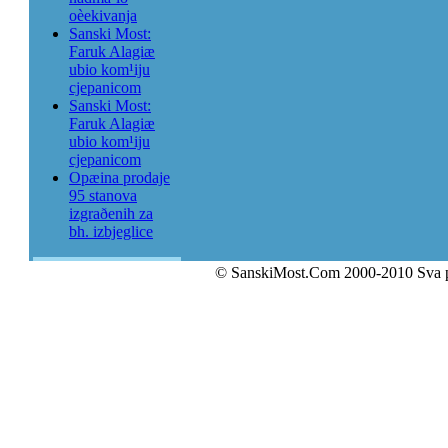
oèekivanja
Sanski Most:
Faruk Alagiæ
ubio kom¹iju
cjepanicom
Sanski Most:
Faruk Alagiæ
ubio kom¹iju
cjepanicom
Opæina prodaje
95 stanova
izgraðenih za
bh. izbjeglice
© SanskiMost.Com 2000-2010 Sva 