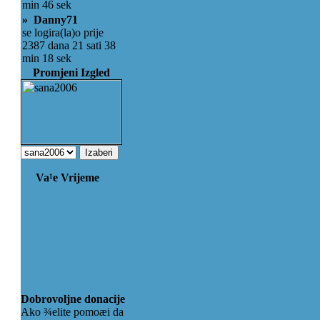
min 46 sek
» Danny71
se logira(la)o prije
2387 dana 21 sati 38
min 18 sek
Promjeni Izgled
Va¹e Vrijeme
Dobrovoljne donacije
Ako ¾elite pomoæi da