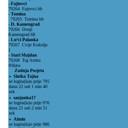
- Fajtovci
79264 Fajtovci bb
- Tomina
79265 Tomina bb
- D. Kamengrad
79266 Donji
Kamengrad 68
- Lu¹ci Palanka
79267 Cvije Kukolja
1
- Stari Majdan
79268 Trg Amira
®iliæa
Zadnja Posjeta
» Slatka Tajna
se logira(la)o prije 795
dana 22 sati 1 min 40
sek
» sanjanka17
se logira(la)o prije 976
dana 21 sati 2 min 51
sek
» Almin
se logira(la)o prije 986