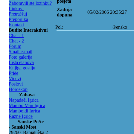
posjeta
Zaboravili ste lozinku?
Linkovi
Zadnja
05/02/2006 20:35:27
Pretra¾uj
dopuna
Preporuka
Kontakt
Pol:
®ensko
Budite Interaktivni
Chat - 1
Chat - 2
Forum
Smail e-mail
Foto galerija
Lista èlanova
Knjiga gostiju
Prièe
Vicevi
Poslovi
Horoskop
Zabava
Napadaèi Igrica
Mambo Man Igrica
Mamboidi Igrica
Razne Igrice
Sanske Po¹te
- Sanski Most
79260 Banjaluèka 2