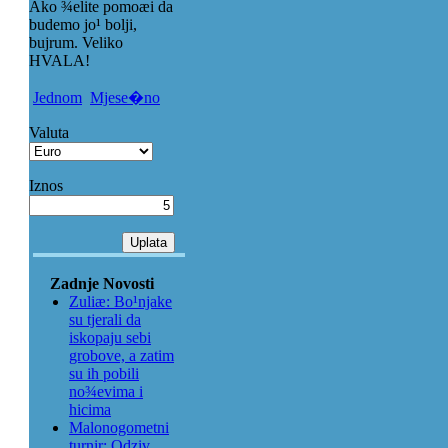
Ako ¾elite pomoæi da
budemo jo¹ bolji,
bujrum. Veliko
HVALA!
Jednom
Mjese�no
Valuta
Iznos
Zadnje Novosti
Zuliæ: Bo¹njake
su tjerali da
iskopaju sebi
grobove, a zatim
su ih pobili
no¾evima i
hicima
Malonogometni
turnir: Odziv