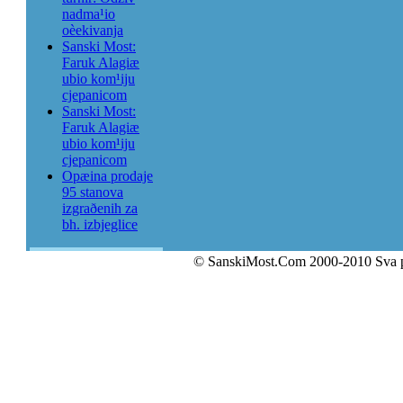
nadma¹io
oèekivanja
Sanski Most:
Faruk Alagiæ
ubio kom¹iju
cjepanicom
Sanski Most:
Faruk Alagiæ
ubio kom¹iju
cjepanicom
Opæina prodaje
95 stanova
izgraðenih za
bh. izbjeglice
© SanskiMost.Com 2000-2010 Sva 