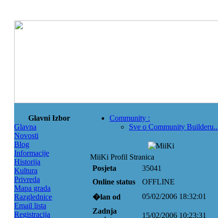
Glavni Izbor
Community
:
Glavna
Sve o Community Builderu..
Novosti
Blog
Informacije
MiiKi Profil Stranica
Historija
Posjeta
35041
Kultura
Privreda
Online status
OFFLINE
Mapa grada
05/02/2006 18:32:01
Razglednice
�lan od
Email lista
Zadnja
Registracija
15/02/2006 10:23:31