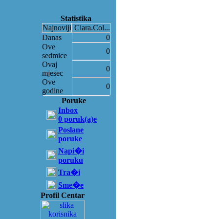
Statistika
Najnoviji
Ciara.Col...
Danas
0
Ove
0
sedmice
Ovaj
0
mjesec
Ove
0
godine
Poruke
Inbox
0 poruk(a)e
Poslane
poruke
Napi�i
poruku
Tra�i
Sme�e
Profil Centar