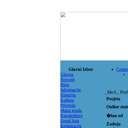
Glavni Izbor
Comm
Glavna
Novosti
Blog
Informacije
_MeA_ Profi
Historija
Posjeta
Kultura
Privreda
Online stat
Mapa grada
Razglednice
�lan od
Email lista
Zadnja
Registracija