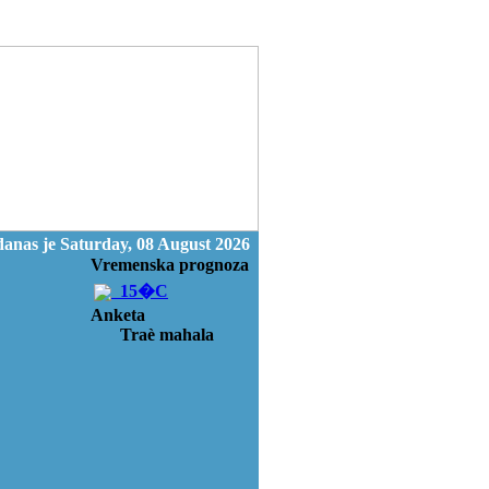
anas je Saturday, 08 August 2026
Vremenska prognoza
15�C
Anketa
Traè mahala