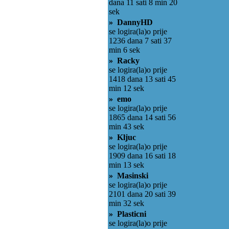
dana 11 sati 8 min 20
sek
» DannyHD
se logira(la)o prije
1236 dana 7 sati 37
min 6 sek
» Racky
se logira(la)o prije
1418 dana 13 sati 45
min 12 sek
» emo
se logira(la)o prije
1865 dana 14 sati 56
min 43 sek
» Kljuc
se logira(la)o prije
1909 dana 16 sati 18
min 13 sek
» Masinski
se logira(la)o prije
2101 dana 20 sati 39
min 32 sek
» Plasticni
se logira(la)o prije