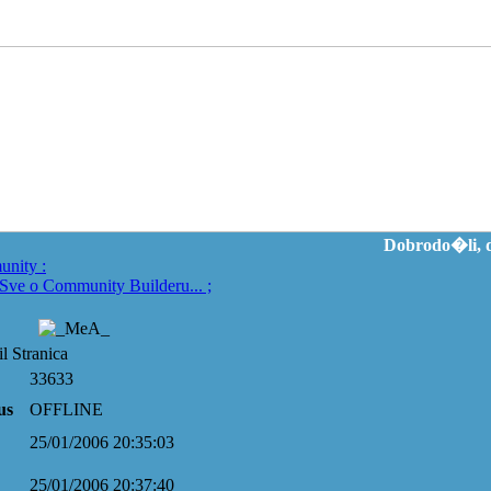
Dobrodo�li, d
unity
:
Sve o Community Builderu...
;
l Stranica
33633
us
OFFLINE
25/01/2006 20:35:03
25/01/2006 20:37:40