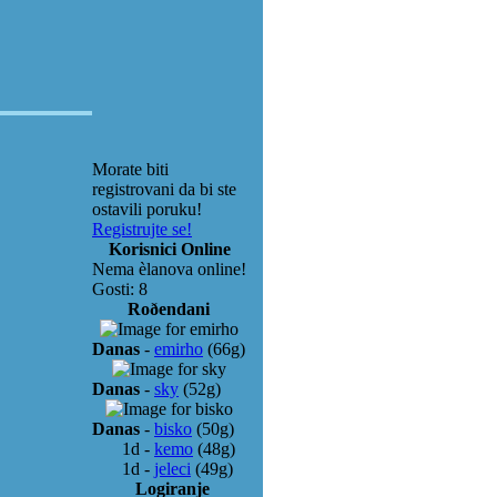
Morate biti
registrovani da bi ste
ostavili poruku!
Registrujte se!
Korisnici Online
Nema èlanova online!
Gosti: 8
Roðendani
Danas
-
emirho
(66g)
Danas
-
sky
(52g)
Danas
-
bisko
(50g)
1d
-
kemo
(48g)
1d
-
jeleci
(49g)
Logiranje