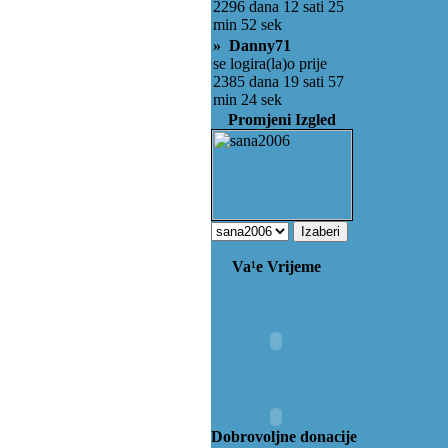
2296 dana 12 sati 25
min 52 sek
» Danny71
se logira(la)o prije
2385 dana 19 sati 57
min 24 sek
Promjeni Izgled
Va¹e Vrijeme
Dobrovoljne donacije