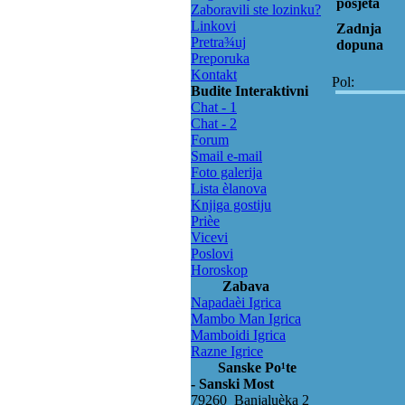
posjeta
Zaboravili ste lozinku?
Linkovi
Zadnja
Pretra¾uj
dopuna
Preporuka
Kontakt
Pol:
Budite Interaktivni
Chat - 1
Chat - 2
Forum
Smail e-mail
Foto galerija
Lista èlanova
Knjiga gostiju
Prièe
Vicevi
Poslovi
Horoskop
Zabava
Napadaèi Igrica
Mambo Man Igrica
Mamboidi Igrica
Razne Igrice
Sanske Po¹te
- Sanski Most
79260 Banjaluèka 2