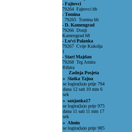
- Fajtovci
79264 Fajtovci bb
- Tomina
79265 Tomina bb
- D. Kamengrad
79266 Donji
Kamengrad 68
- Lu¹ci Palanka
79267 Cvije Kukolja
1
- Stari Majdan
79268 Trg Amira
®iliæa
Zadnja Posjeta
» Slatka Tajna
se logira(la)o prije 794
dana 12 sati 10 min 6
sek
» sanjanka17
se logira(la)o prije 975
dana 11 sati 11 min 17
sek
» Almin
se logira(la)o prije 985