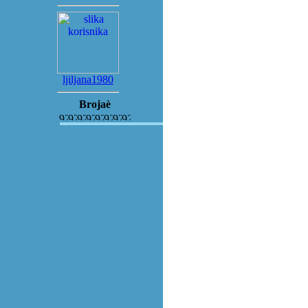
ljiljana1980
Brojaè