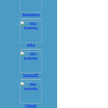
bosangeros
nelca
Sanela385
Glumac