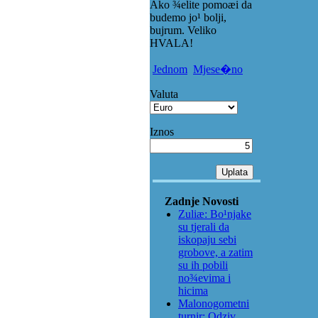
Ako ¾elite pomoæi da
budemo jo¹ bolji,
bujrum. Veliko
HVALA!
Jednom
Mjese�no
Valuta
Iznos
Zadnje Novosti
Zuliæ: Bo¹njake
su tjerali da
iskopaju sebi
grobove, a zatim
su ih pobili
no¾evima i
hicima
Malonogometni
turnir: Odziv