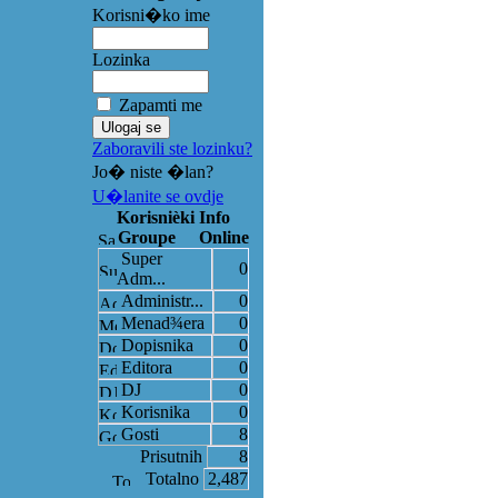
Korisni�ko ime
Lozinka
Zapamti me
Zaboravili ste lozinku?
Jo� niste �lan?
U�lanite se ovdje
Korisnièki Info
Groupe
Online
Super
0
Adm...
Administr...
0
Menad¾era
0
Dopisnika
0
Editora
0
DJ
0
Korisnika
0
Gosti
8
Prisutnih
8
Totalno
2,487