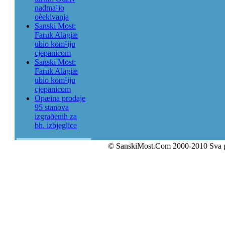
nadma¹io
oèekivanja
Sanski Most:
Faruk Alagiæ
ubio kom¹iju
cjepanicom
Sanski Most:
Faruk Alagiæ
ubio kom¹iju
cjepanicom
Opæina prodaje
95 stanova
izgraðenih za
bh. izbjeglice
© SanskiMost.Com 2000-2010 Sva 