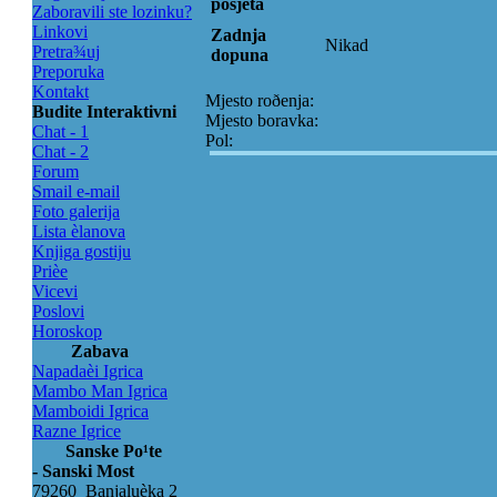
posjeta
Zaboravili ste lozinku?
Linkovi
Zadnja
Nikad
Pretra¾uj
dopuna
Preporuka
Kontakt
Mjesto roðenja:
Budite Interaktivni
Mjesto boravka:
Chat - 1
Pol:
Chat - 2
Forum
Smail e-mail
Foto galerija
Lista èlanova
Knjiga gostiju
Prièe
Vicevi
Poslovi
Horoskop
Zabava
Napadaèi Igrica
Mambo Man Igrica
Mamboidi Igrica
Razne Igrice
Sanske Po¹te
- Sanski Most
79260 Banjaluèka 2