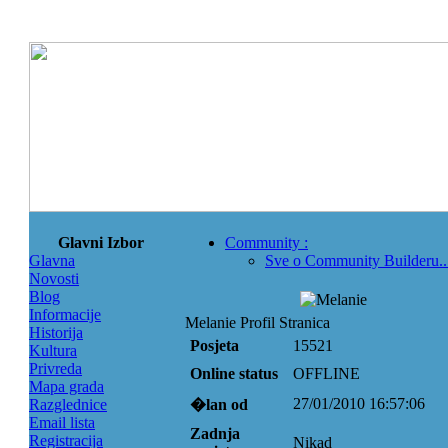
Glavni Izbor
Community
:
Glavna
Sve o Community Builderu..
Novosti
Blog
Informacije
Melanie Profil Stranica
Historija
Posjeta
15521
Kultura
Privreda
Online status
OFFLINE
Mapa grada
27/01/2010 16:57:06
Razglednice
�lan od
Email lista
Zadnja
Registracija
Nikad