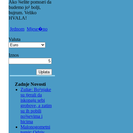
Ako ¾elite pomoæi da
budemo jo¹ bolji,
bujrum. Veliko
HVALA!
Jednom
Mjese�no
Valuta
Iznos
Zadnje Novosti
Zuliæ: Bo¹njake
su tjerali da
iskopaju sebi
grobove, a zatim
su ih pobili
no¾evima i
hicima
Malonogometni
turnir: Odziv