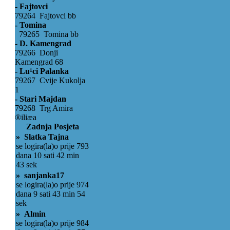
- Fajtovci
79264 Fajtovci bb
- Tomina
79265 Tomina bb
- D. Kamengrad
79266 Donji
Kamengrad 68
- Lu¹ci Palanka
79267 Cvije Kukolja
1
- Stari Majdan
79268 Trg Amira
®iliæa
Zadnja Posjeta
» Slatka Tajna
se logira(la)o prije 793
dana 10 sati 42 min
43 sek
» sanjanka17
se logira(la)o prije 974
dana 9 sati 43 min 54
sek
» Almin
se logira(la)o prije 984