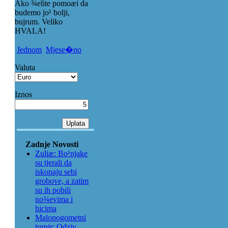
Ako ¾elite pomoæi da
budemo jo¹ bolji,
bujrum. Veliko
HVALA!
Jednom
Mjese�no
Valuta
Iznos
Zadnje Novosti
Zuliæ: Bo¹njake
su tjerali da
iskopaju sebi
grobove, a zatim
su ih pobili
no¾evima i
hicima
Malonogometni
turnir: Odziv