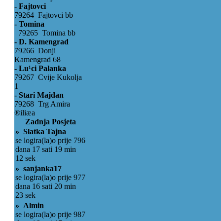
- Fajtovci
79264 Fajtovci bb
- Tomina
79265 Tomina bb
- D. Kamengrad
79266 Donji
Kamengrad 68
- Lu¹ci Palanka
79267 Cvije Kukolja
1
- Stari Majdan
79268 Trg Amira
®iliæa
Zadnja Posjeta
» Slatka Tajna
se logira(la)o prije 796
dana 17 sati 19 min
12 sek
» sanjanka17
se logira(la)o prije 977
dana 16 sati 20 min
23 sek
» Almin
se logira(la)o prije 987