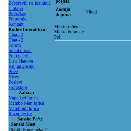
posjeta
Zaboravili ste lozinku?
Linkovi
Zadnja
Nikad
Pretra¾uj
dopuna
Preporuka
Kontakt
Mjesto roðenja:
Budite Interaktivni
Mjesto boravka:
Chat - 1
Pol:
Chat - 2
Forum
Smail e-mail
Foto galerija
Lista èlanova
Knjiga gostiju
Prièe
Vicevi
Poslovi
Horoskop
Zabava
Napadaèi Igrica
Mambo Man Igrica
Mamboidi Igrica
Razne Igrice
Sanske Po¹te
- Sanski Most
79260 Banjaluèka 2