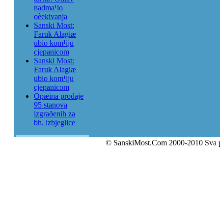
nadma¹io
oèekivanja
Sanski Most:
Faruk Alagiæ
ubio kom¹iju
cjepanicom
Sanski Most:
Faruk Alagiæ
ubio kom¹iju
cjepanicom
Opæina prodaje
95 stanova
izgraðenih za
bh. izbjeglice
© SanskiMost.Com 2000-2010 Sva 