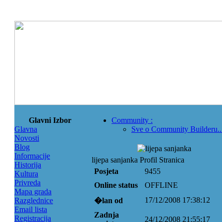
Glavni Izbor
Community
:
Glavna
Sve o Community Builderu..
Novosti
Blog
Informacije
lijepa sanjanka Profil Stranica
Historija
Posjeta
9455
Kultura
Privreda
Online status
OFFLINE
Mapa grada
17/12/2008 17:38:12
Razglednice
�lan od
Email lista
Zadnja
Registracija
24/12/2008 21:55:17