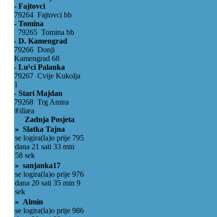
- Fajtovci
79264 Fajtovci bb
- Tomina
79265 Tomina bb
- D. Kamengrad
79266 Donji
Kamengrad 68
- Lu¹ci Palanka
79267 Cvije Kukolja
1
- Stari Majdan
79268 Trg Amira
®iliæa
Zadnja Posjeta
» Slatka Tajna
se logira(la)o prije 795
dana 21 sati 33 min
58 sek
» sanjanka17
se logira(la)o prije 976
dana 20 sati 35 min 9
sek
» Almin
se logira(la)o prije 986