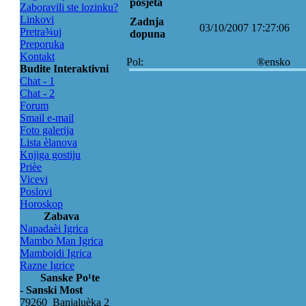
posjeta
Zaboravili ste lozinku?
Linkovi
Zadnja
03/10/2007 17:27:06
Pretra¾uj
dopuna
Preporuka
Kontakt
Pol:
®ensko
Budite Interaktivni
Chat - 1
Chat - 2
Forum
Smail e-mail
Foto galerija
Lista èlanova
Knjiga gostiju
Prièe
Vicevi
Poslovi
Horoskop
Zabava
Napadaèi Igrica
Mambo Man Igrica
Mamboidi Igrica
Razne Igrice
Sanske Po¹te
- Sanski Most
79260 Banjaluèka 2