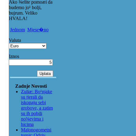
Ako ¾elite pomoæi da
budemo jo¹ bolji,
bujrum. Veliko
HVALA!
Jednom
Mjese�no
Valuta
Iznos
Zadnje Novosti
Zuliæ: Bo¹njake
su tjerali da
iskopaju sebi
grobove, a zatim
su ih pobili
no¾evima i
hicima
Malonogometni
turnir: Odziv