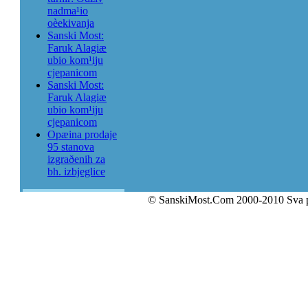
nadma¹io
oèekivanja
Sanski Most:
Faruk Alagiæ
ubio kom¹iju
cjepanicom
Sanski Most:
Faruk Alagiæ
ubio kom¹iju
cjepanicom
Opæina prodaje
95 stanova
izgraðenih za
bh. izbjeglice
© SanskiMost.Com 2000-2010 Sva 