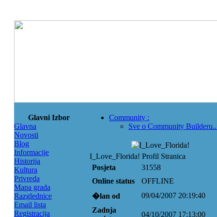
Glavni Izbor
Community
:
Glavna
Sve o Community Builderu..
Novosti
Blog
Informacije
I_Love_Florida! Profil Stranica
Historija
Posjeta
31558
Kultura
Privreda
Online status
OFFLINE
Mapa grada
09/04/2007 20:19:40
Razglednice
�lan od
Email lista
Zadnja
Registracija
04/10/2007 17:13:00