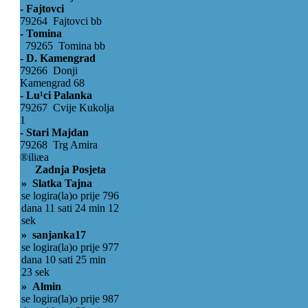
- Fajtovci
79264 Fajtovci bb
- Tomina
79265 Tomina bb
- D. Kamengrad
79266 Donji
Kamengrad 68
- Lu¹ci Palanka
79267 Cvije Kukolja
1
- Stari Majdan
79268 Trg Amira
®iliæa
Zadnja Posjeta
» Slatka Tajna
se logira(la)o prije 796
dana 11 sati 24 min 12
sek
» sanjanka17
se logira(la)o prije 977
dana 10 sati 25 min
23 sek
» Almin
se logira(la)o prije 987