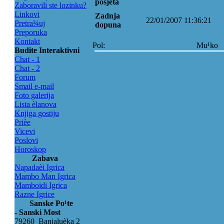
posjeta
Zaboravili ste lozinku?
Linkovi
Zadnja
22/01/2007 11:36:21
Pretra¾uj
dopuna
Preporuka
Kontakt
Pol:
Mu¹ko
Budite Interaktivni
Chat - 1
Chat - 2
Forum
Smail e-mail
Foto galerija
Lista èlanova
Knjiga gostiju
Prièe
Vicevi
Poslovi
Horoskop
Zabava
Napadaèi Igrica
Mambo Man Igrica
Mamboidi Igrica
Razne Igrice
Sanske Po¹te
- Sanski Most
79260 Banjaluèka 2