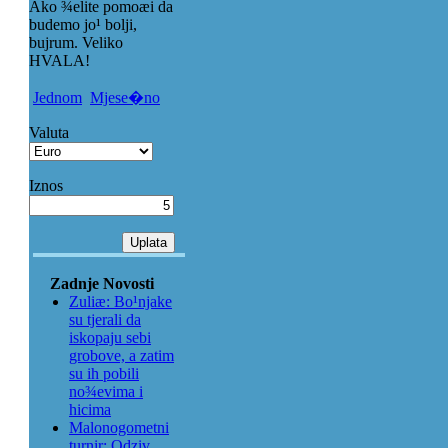
Ako ¾elite pomoæi da
budemo jo¹ bolji,
bujrum. Veliko
HVALA!
Jednom
Mjese�no
Valuta
Iznos
Zadnje Novosti
Zuliæ: Bo¹njake
su tjerali da
iskopaju sebi
grobove, a zatim
su ih pobili
no¾evima i
hicima
Malonogometni
turnir: Odziv