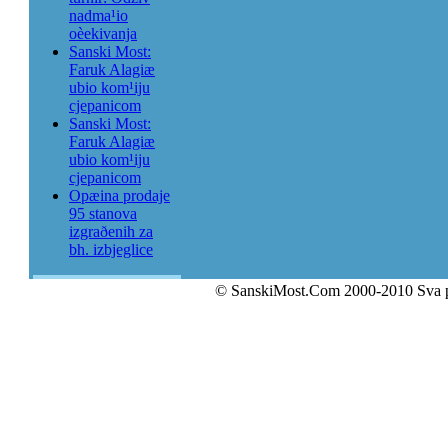
nadma¹io
oèekivanja
Sanski Most:
Faruk Alagiæ
ubio kom¹iju
cjepanicom
Sanski Most:
Faruk Alagiæ
ubio kom¹iju
cjepanicom
Opæina prodaje
95 stanova
izgraðenih za
bh. izbjeglice
© SanskiMost.Com 2000-2010 Sva 