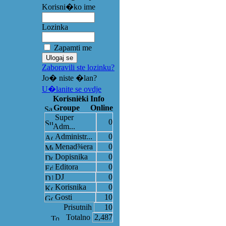
Korisni�ko ime
Lozinka
Zapamti me
Zaboravili ste lozinku?
Jo� niste �lan?
U�lanite se ovdje
Korisnièki Info
Groupe
Online
Super
0
Adm...
Administr...
0
Menad¾era
0
Dopisnika
0
Editora
0
DJ
0
Korisnika
0
Gosti
10
Prisutnih
10
Totalno
2,487