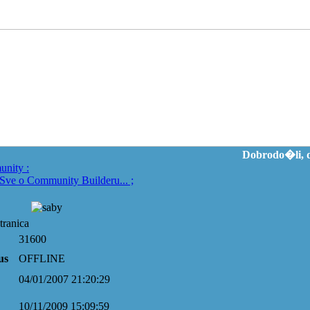
Dobrodo�li, d
unity
:
Sve o Community Builderu...
;
tranica
31600
us
OFFLINE
04/01/2007 21:20:29
10/11/2009 15:09:59