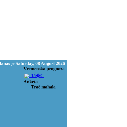
anas je Saturday, 08 August 2026
Vremenska prognoza
15�C
Anketa
Traè mahala