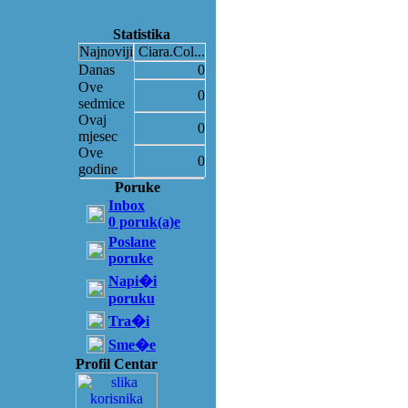
Statistika
Najnoviji
Ciara.Col...
Danas
0
Ove
0
sedmice
Ovaj
0
mjesec
Ove
0
godine
Poruke
Inbox
0 poruk(a)e
Poslane
poruke
Napi�i
poruku
Tra�i
Sme�e
Profil Centar