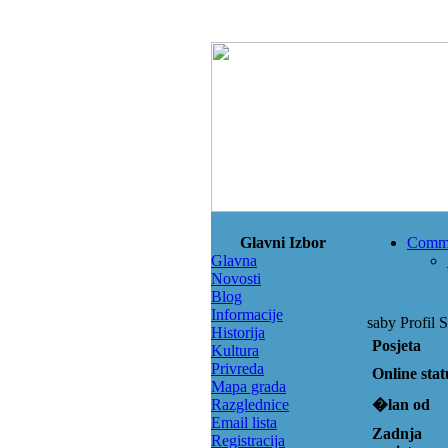
Glavni Izbor
Comm
Glavna
Novosti
Blog
Informacije
saby Profil S
Historija
Posjeta
Kultura
Privreda
Online stat
Mapa grada
Razglednice
�lan od
Email lista
Zadnja
Registracija