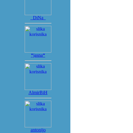
_DiNa_
*jasna*
AlmirBiH
antonijo