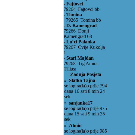
- Fajtovci
79264 Fajtovci bb
- Tomina
79265 Tomina bb
- D. Kamengrad
79266 Donji
Kamengrad 68
- Lu¹ci Palanka
79267 Cvije Kukolja
1
- Stari Majdan
79268 Trg Amira
®iliæa
Zadnja Posjeta
» Slatka Tajna
se logira(la)o prije 794
dana 16 sati 8 min 24
sek
» sanjanka17
se logira(la)o prije 975
dana 15 sati 9 min 35
sek
» Almin
se logira(la)o prije 985