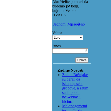
Ako ¾elite pomoæi da
budemo jo¹ bolji,
bujrum. Veliko
HVALA!
Jednom
Mjese�no
Valuta
Iznos
Zadnje Novosti
Zuliæ: Bo¹njake
su tjerali da
iskopaju sebi
grobove, a zatim
su ih pobili
no¾evima i
hicima
Malonogometni
turnir: Odziv