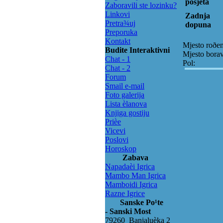
posjeta
Zaboravili ste lozinku?
Linkovi
Zadnja
Pretra¾uj
dopuna
Preporuka
Kontakt
Mjesto roðen
Budite Interaktivni
Mjesto bora
Chat - 1
Pol:
Chat - 2
Forum
Smail e-mail
Foto galerija
Lista èlanova
Knjiga gostiju
Prièe
Vicevi
Poslovi
Horoskop
Zabava
Napadaèi Igrica
Mambo Man Igrica
Mamboidi Igrica
Razne Igrice
Sanske Po¹te
- Sanski Most
79260 Banjaluèka 2