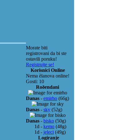
Morate biti
registrovani da bi ste
ostavili poruku!
Registrujte se!
Korisnici Online
Nema èlanova online!
Gosti: 10
Roðendani
Danas
-
emirho
(66g)
Danas
-
sky
(52g)
Danas
-
bisko
(50g)
1d
-
kemo
(48g)
1d
-
jeleci
(49g)
Logiranje