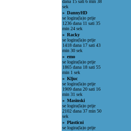
dana 15 sati 6 min 38
sek
» DannyHD
se logira(la)o prije
1236 dana 11 sati 35
min 24 sek
» Racky
se logira(la)o prije
1418 dana 17 sati 43
min 30 sek
» emo
se logira(la)o prije
1865 dana 18 sati 55
min 1 sek
» Kljuc
se logira(la)o prije
1909 dana 20 sati 16
min 31 sek
» Masinski
se logira(la)o prije
2102 dana 37 min 50
sek
» Plasticni
se logira(la)o prije