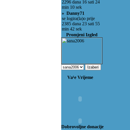
2296 dana 16 sati 24
min 10 sek
» Danny71
se logira(la)o prije
2385 dana 23 sati 55
min 42 sek
Promjeni Izgled
Va¹e Vrijeme
Dobrovoljne donacije