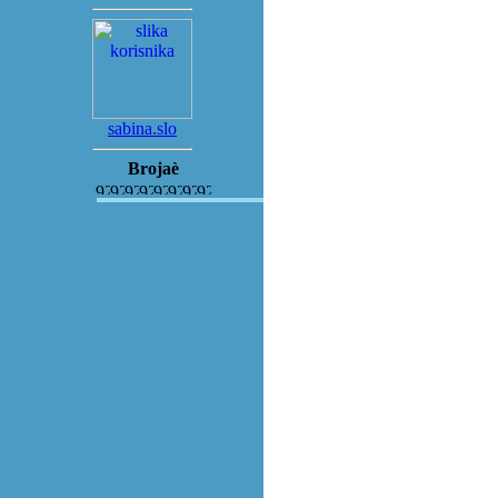
sabina.slo
Brojaè