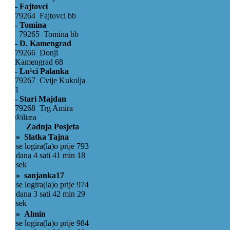
- Fajtovci
79264 Fajtovci bb
- Tomina
79265 Tomina bb
- D. Kamengrad
79266 Donji
Kamengrad 68
- Lu¹ci Palanka
79267 Cvije Kukolja
1
- Stari Majdan
79268 Trg Amira
®iliæa
Zadnja Posjeta
» Slatka Tajna
se logira(la)o prije 793
dana 4 sati 41 min 18
sek
» sanjanka17
se logira(la)o prije 974
dana 3 sati 42 min 29
sek
» Almin
se logira(la)o prije 984