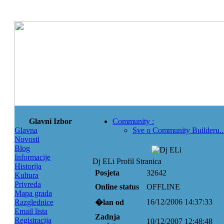
Glavni Izbor
Community
:
Glavna
Sve o Community Builderu..
Novosti
Blog
Informacije
Dj ELi Profil Stranica
Historija
Posjeta
32642
Kultura
Privreda
Online status
OFFLINE
Mapa grada
16/12/2006 14:37:33
Razglednice
�lan od
Email lista
Zadnja
Registracija
10/12/2007 12:48:48