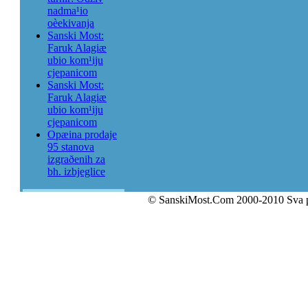
nadma¹io
oèekivanja
Sanski Most:
Faruk Alagiæ
ubio kom¹iju
cjepanicom
Sanski Most:
Faruk Alagiæ
ubio kom¹iju
cjepanicom
Opæina prodaje
95 stanova
izgraðenih za
bh. izbjeglice
© SanskiMost.Com 2000-2010 Sva 