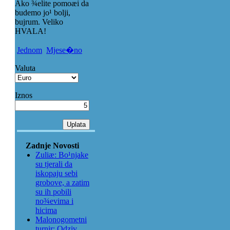
Ako ¾elite pomoæi da
budemo jo¹ bolji,
bujrum. Veliko
HVALA!
Jednom
Mjese�no
Valuta
Iznos
Zadnje Novosti
Zuliæ: Bo¹njake
su tjerali da
iskopaju sebi
grobove, a zatim
su ih pobili
no¾evima i
hicima
Malonogometni
turnir: Odziv