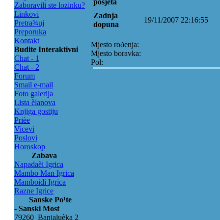
posjeta
Zaboravili ste lozinku?
Linkovi
Zadnja
19/11/2007 22:16:55
Pretra¾uj
dopuna
Preporuka
Kontakt
Mjesto roðenja:
Budite Interaktivni
Mjesto boravka:
Chat - 1
Pol:
Chat - 2
Forum
Smail e-mail
Foto galerija
Lista èlanova
Knjiga gostiju
Prièe
Vicevi
Poslovi
Horoskop
Zabava
Napadaèi Igrica
Mambo Man Igrica
Mamboidi Igrica
Razne Igrice
Sanske Po¹te
- Sanski Most
79260 Banjaluèka 2