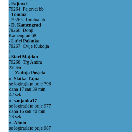
- Fajtovci
79264 Fajtovci bb
- Tomina
79265 Tomina bb
- D. Kamengrad
79266 Donji
Kamengrad 68
- Lu¹ci Palanka
79267 Cvije Kukolja
1
- Stari Majdan
79268 Trg Amira
®iliæa
Zadnja Posjeta
» Slatka Tajna
se logira(la)o prije 796
dana 17 sati 39 min
42 sek
» sanjanka17
se logira(la)o prije 977
dana 16 sati 40 min
53 sek
» Almin
se logira(la)o prije 987