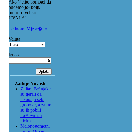
Ako ¾elite pomoæi da
budemo jo¹ bolji,
bujrum. Veliko
HVALA!
Jednom
Mjese�no
Valuta
Iznos
Zadnje Novosti
Zuliæ: Bo¹njake
su tjerali da
iskopaju sebi
grobove, a zatim
su ih pobili
no¾evima i
hicima
Malonogometni
turnir: Odziv