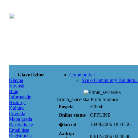
Glavni Izbor
Community
:
Glavna
Sve o Community Builderu..
Novosti
Blog
Informacije
Ermin_svicerska Profil Stranica
Historija
Posjeta
32664
Kultura
Privreda
Online status
OFFLINE
Mapa grada
13/08/2006 18:16:56
Razglednice
�lan od
Email lista
Zadnja
Registracija
03/12/2006 02:46:48