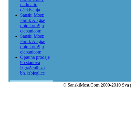
nadma¹io
oèekivanja
Sanski Most:
Faruk Alagiæ
ubio kom¹iju
cjepanicom
Sanski Most:
Faruk Alagiæ
ubio kom¹iju
cjepanicom
Opæina prodaje
95 stanova
izgraðenih za
bh. izbjeglice
© SanskiMost.Com 2000-2010 Sva 