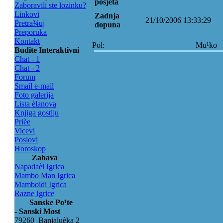
posjeta
Zaboravili ste lozinku?
Linkovi
Zadnja
21/10/2006 13:33:29
Pretra¾uj
dopuna
Preporuka
Kontakt
Pol:
Mu¹ko
Budite Interaktivni
Chat - 1
Chat - 2
Forum
Smail e-mail
Foto galerija
Lista èlanova
Knjiga gostiju
Prièe
Vicevi
Poslovi
Horoskop
Zabava
Napadaèi Igrica
Mambo Man Igrica
Mamboidi Igrica
Razne Igrice
Sanske Po¹te
- Sanski Most
79260 Banjaluèka 2