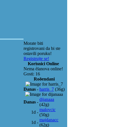
Morate biti
registrovani da bi ste
ostavili poruku!
Registrujte se!
Korisnici Online
Nema èlanova online!
Gosti: 16
Roðendani
Danas
-
harris_7
(36g)
dijanaaa
Danas
-
(42g)
malovcic
1d
-
(50g)
majdanacc
1d
-
(62g)