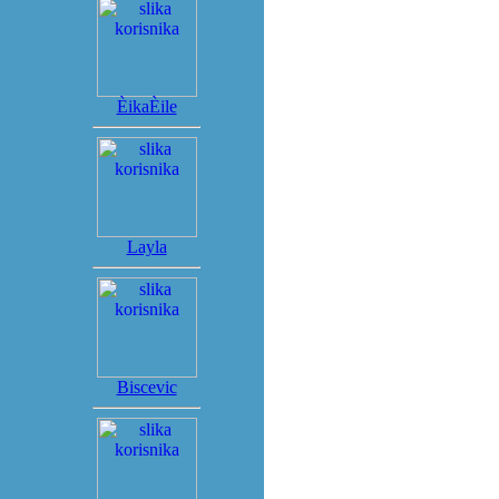
ÈikaÈile
Layla
Biscevic