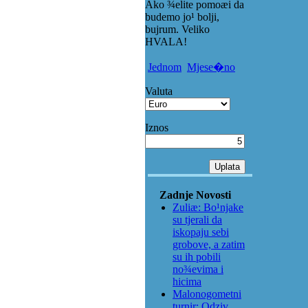
Ako ¾elite pomoæi da
budemo jo¹ bolji,
bujrum. Veliko
HVALA!
Jednom
Mjese�no
Valuta
Iznos
Zadnje Novosti
Zuliæ: Bo¹njake
su tjerali da
iskopaju sebi
grobove, a zatim
su ih pobili
no¾evima i
hicima
Malonogometni
turnir: Odziv