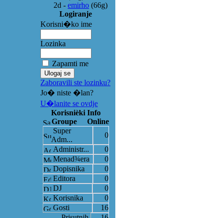
2d
-
emirho
(66g)
Logiranje
Korisni�ko ime
Lozinka
Zapamti me
Zaboravili ste lozinku?
Jo� niste �lan?
U�lanite se ovdje
Korisnièki Info
Groupe
Online
Super
0
Adm...
Administr...
0
Menad¾era
0
Dopisnika
0
Editora
0
DJ
0
Korisnika
0
Gosti
16
Prisutnih
16