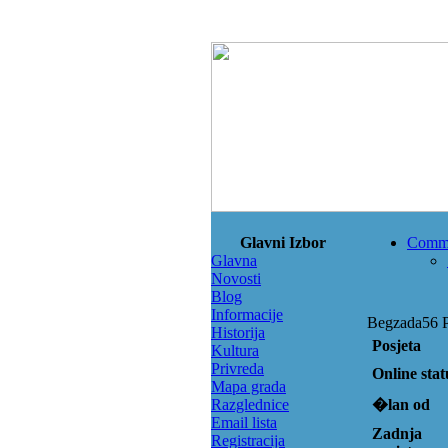
Glavni Izbor
Comm
Glavna
Novosti
Blog
Informacije
Begzada56 Pr
Historija
Posjeta
Kultura
Privreda
Online stat
Mapa grada
Razglednice
�lan od
Email lista
Zadnja
Registracija