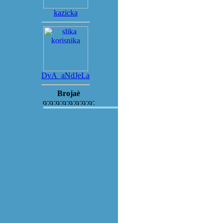
kazicka
DvA_aNdJeLa
Brojaè