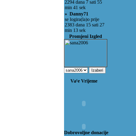
2294 dana 7 sati 55
min 41 sek
» Danny71
se logira(la)o prije
2383 dana 15 sati 27
min 13 sek
Promjeni Izgled
Va¹e Vrijeme
Dobrovoljne donacije