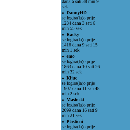
dana 6 sati 38 min 9
sek
» DannyHD
se logira(la)o prije
1234 dana 3 sati 6
min 55 sek
» Racky
se logira(la)o prije
1416 dana 9 sati 15
min 1 sek
» emo
se logira(la)o prije
1863 dana 10 sati 26
min 32 sek
» Kljuc
se logira(la)o prije
1907 dana 11 sati 48
min 2 sek
» Masinski
se logira(la)o prije
2099 dana 16 sati 9
min 21 sek
» Plasticni
se logira(la)o prije