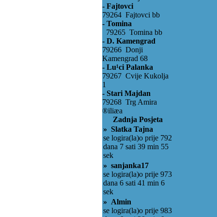
- Fajtovci
79264 Fajtovci bb
- Tomina
79265 Tomina bb
- D. Kamengrad
79266 Donji
Kamengrad 68
- Lu¹ci Palanka
79267 Cvije Kukolja
1
- Stari Majdan
79268 Trg Amira
®iliæa
Zadnja Posjeta
» Slatka Tajna
se logira(la)o prije 792
dana 7 sati 39 min 55
sek
» sanjanka17
se logira(la)o prije 973
dana 6 sati 41 min 6
sek
» Almin
se logira(la)o prije 983