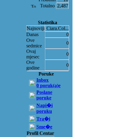
Totalno
2,487
Statistika
Najnoviji
Ciara.Col...
Danas
0
Ove
0
sedmice
Ovaj
0
mjesec
Ove
0
godine
Poruke
Inbox
0 poruk(a)e
Poslane
poruke
Napi�i
poruku
Tra�i
Sme�e
Profil Centar