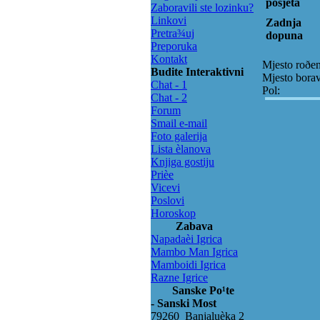
posjeta
Zaboravili ste lozinku?
Linkovi
Zadnja
Pretra¾uj
dopuna
Preporuka
Kontakt
Mjesto roðen
Budite Interaktivni
Mjesto bora
Chat - 1
Pol:
Chat - 2
Forum
Smail e-mail
Foto galerija
Lista èlanova
Knjiga gostiju
Prièe
Vicevi
Poslovi
Horoskop
Zabava
Napadaèi Igrica
Mambo Man Igrica
Mamboidi Igrica
Razne Igrice
Sanske Po¹te
- Sanski Most
79260 Banjaluèka 2