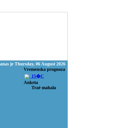
anas je Thursday, 06 August 2026
Vremenska prognoza
15�C
Anketa
Traè mahala