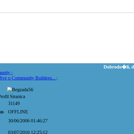
Dobrodo�li, d
unity
:
Sve o Community Builderu...
;
ofil Stranica
31149
us
OFFLINE
30/06/2006 01:46:27
03/07/2010 12:25:12