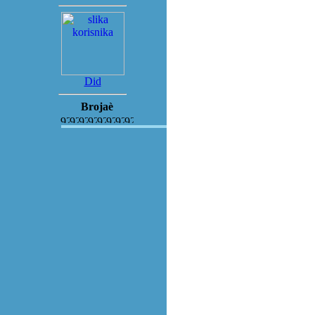
Did
Brojaè