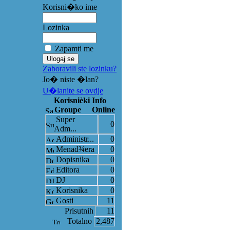
Korisni�ko ime
Lozinka
Zapamti me
Zaboravili ste lozinku?
Jo� niste �lan?
U�lanite se ovdje
Korisnièki Info
Groupe
Online
Super
0
Adm...
Administr...
0
Menad¾era
0
Dopisnika
0
Editora
0
DJ
0
Korisnika
0
Gosti
11
Prisutnih
11
Totalno
2,487