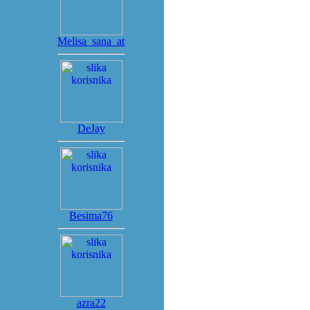
Melisa_sana_at
DeJay
Besima76
azra22