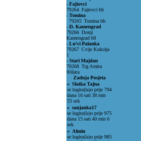
- Fajtovci
79264 Fajtovci bb
- Tomina
79265 Tomina bb
- D. Kamengrad
79266 Donji
Kamengrad 68
- Lu¹ci Palanka
79267 Cvije Kukolja
1
- Stari Majdan
79268 Trg Amira
®iliæa
Zadnja Posjeta
» Slatka Tajna
se logira(la)o prije 794
dana 16 sati 38 min
55 sek
» sanjanka17
se logira(la)o prije 975
dana 15 sati 40 min 6
sek
» Almin
se logira(la)o prije 985