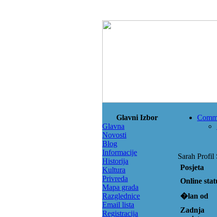
Glavni Izbor
Comm
Glavna
Novosti
Blog
Informacije
Sarah Profil 
Historija
Posjeta
Kultura
Privreda
Online stat
Mapa grada
Razglednice
�lan od
Email lista
Zadnja
Registracija