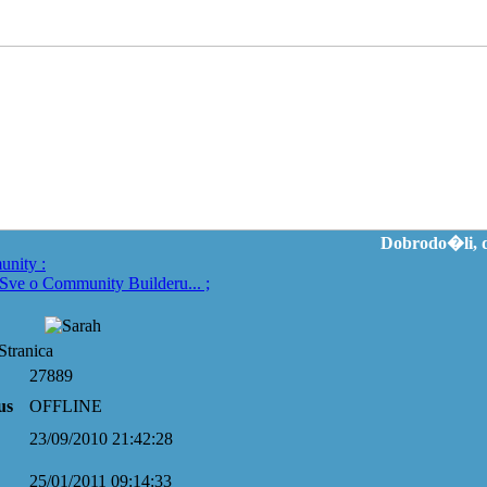
Dobrodo�li, d
unity
:
Sve o Community Builderu...
;
Stranica
27889
us
OFFLINE
23/09/2010 21:42:28
25/01/2011 09:14:33