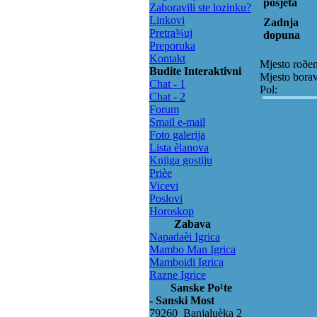
posjeta
Zaboravili ste lozinku?
Linkovi
Zadnja
Pretra¾uj
dopuna
Preporuka
Kontakt
Mjesto roðen
Budite Interaktivni
Mjesto bora
Chat - 1
Pol:
Chat - 2
Forum
Smail e-mail
Foto galerija
Lista èlanova
Knjiga gostiju
Prièe
Vicevi
Poslovi
Horoskop
Zabava
Napadaèi Igrica
Mambo Man Igrica
Mamboidi Igrica
Razne Igrice
Sanske Po¹te
- Sanski Most
79260 Banjaluèka 2