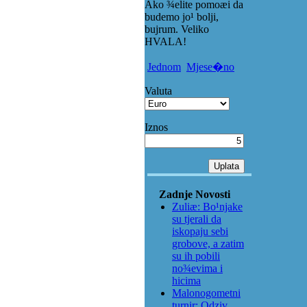
Ako ¾elite pomoæi da
budemo jo¹ bolji,
bujrum. Veliko
HVALA!
Jednom
Mjese�no
Valuta
Iznos
Zadnje Novosti
Zuliæ: Bo¹njake
su tjerali da
iskopaju sebi
grobove, a zatim
su ih pobili
no¾evima i
hicima
Malonogometni
turnir: Odziv