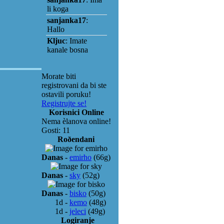
Morate biti
registrovani da bi ste
ostavili poruku!
Registrujte se!
Korisnici Online
Nema èlanova online!
Gosti: 11
Roðendani
Danas
-
emirho
(66g)
Danas
-
sky
(52g)
Danas
-
bisko
(50g)
1d
-
kemo
(48g)
1d
-
jeleci
(49g)
Logiranje