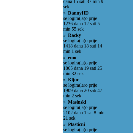
dana 15 sati 37 min 9
sek
» DannyHD
se logira(la)o prije
1236 dana 12 sati 5
min 55 sek
» Racky
se logira(la)o prije
1418 dana 18 sati 14
min 1 sek
» emo
se logira(la)o prije
1865 dana 19 sati 25
min 32 sek
» Kljuc
se logira(la)o prije
1909 dana 20 sati 47
min 2 sek
» Masinski
se logira(la)o prije
2102 dana 1 sat 8 min
21 sek
» Plasticni
se logira(la)o prije