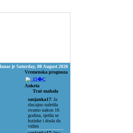
anas je Saturday, 08 August 2026
Vremenska prognoza
15�C
Anketa
Traè mahala