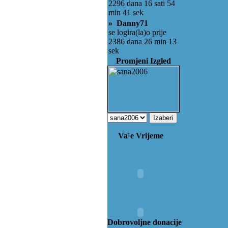
2296 dana 16 sati 54
min 41 sek
» Danny71
se logira(la)o prije
2386 dana 26 min 13
sek
Promjeni Izgled
Va¹e Vrijeme
Dobrovoljne donacije