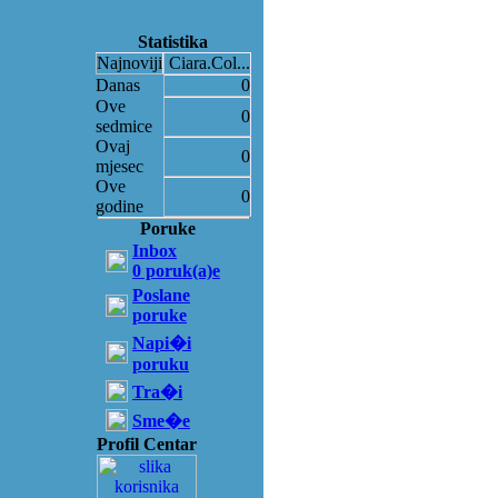
Statistika
Najnoviji
Ciara.Col...
Danas
0
Ove
0
sedmice
Ovaj
0
mjesec
Ove
0
godine
Poruke
Inbox
0 poruk(a)e
Poslane
poruke
Napi�i
poruku
Tra�i
Sme�e
Profil Centar